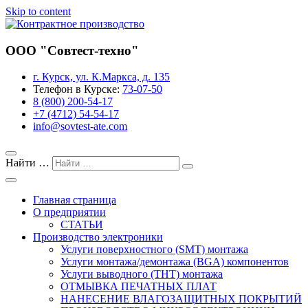
Skip to content
Завод предприятия «Совтест АТЕ»
ООО "Совтест-техно"
Контрактное производство
г. Курск, ул. К.Маркса, д. 135
Телефон в Курске:
73-07-50
8 (800) 200-54-17
+7 (4712) 54-54-17
info@sovtest-ate.com
Найти …
Главная страница
О предприятии
СТАТЬИ
Производство электроники
Услуги поверхностного (SMT) монтажа
Услуги монтажа/демонтажа (BGA) компонентов
Услуги выводного (THT) монтажа
ОТМЫВКА ПЕЧАТНЫХ ПЛАТ
НАНЕСЕНИЕ ВЛАГОЗАЩИТНЫХ ПОКРЫТИЙ