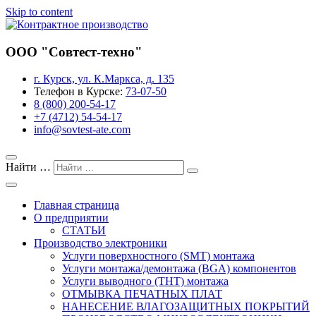
Skip to content
Завод предприятия «Совтест АТЕ»
ООО "Совтест-техно"
Контрактное производство
г. Курск, ул. К.Маркса, д. 135
Телефон в Курске:
73-07-50
8 (800) 200-54-17
+7 (4712) 54-54-17
info@sovtest-ate.com
Найти …
Главная страница
О предприятии
СТАТЬИ
Производство электроники
Услуги поверхностного (SMT) монтажа
Услуги монтажа/демонтажа (BGA) компонентов
Услуги выводного (THT) монтажа
ОТМЫВКА ПЕЧАТНЫХ ПЛАТ
НАНЕСЕНИЕ ВЛАГОЗАЩИТНЫХ ПОКРЫТИЙ