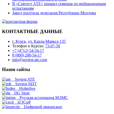
В «Совтест АТЕ» прошел семинар по вибрационным
испытаниям
Завод посетила делегация Республики Молдова
КОНТАКТНЫЕ ДАННЫЕ
г. Курск, ул. Карла-Маркса 135
Телефон в Курске:
73-07-50
+7 (4712) 54-54-17
8 (800) 200-54-17
info@sovtest-ate.com
Наши сайты
Sovtest ATE
Sovtest NDT
Holterlive
DG Store
Русская ассоциация МЭМС
ЦЭСиР
Цифровой микроскоп