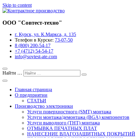
Skip to content
Завод предприятия «Совтест АТЕ»
ООО "Совтест-техно"
Контрактное производство
г. Курск, ул. К.Маркса, д. 135
Телефон в Курске:
73-07-50
8 (800) 200-54-17
+7 (4712) 54-54-17
info@sovtest-ate.com
Найти …
Главная страница
О предприятии
СТАТЬИ
Производство электроники
Услуги поверхностного (SMT) монтажа
Услуги монтажа/демонтажа (BGA) компонентов
Услуги выводного (THT) монтажа
ОТМЫВКА ПЕЧАТНЫХ ПЛАТ
НАНЕСЕНИЕ ВЛАГОЗАЩИТНЫХ ПОКРЫТИЙ