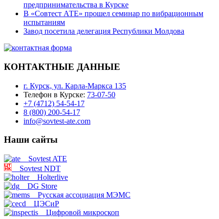
предпринимательства в Курске
В «Совтест АТЕ» прошел семинар по вибрационным
испытаниям
Завод посетила делегация Республики Молдова
КОНТАКТНЫЕ ДАННЫЕ
г. Курск, ул. Карла-Маркса 135
Телефон в Курске:
73-07-50
+7 (4712) 54-54-17
8 (800) 200-54-17
info@sovtest-ate.com
Наши сайты
Sovtest ATE
Sovtest NDT
Holterlive
DG Store
Русская ассоциация МЭМС
ЦЭСиР
Цифровой микроскоп