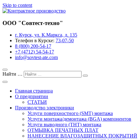
Skip to content
Завод предприятия «Совтест АТЕ»
ООО "Совтест-техно"
Контрактное производство
г. Курск, ул. К.Маркса, д. 135
Телефон в Курске:
73-07-50
8 (800) 200-54-17
+7 (4712) 54-54-17
info@sovtest-ate.com
Найти …
Главная страница
О предприятии
СТАТЬИ
Производство электроники
Услуги поверхностного (SMT) монтажа
Услуги монтажа/демонтажа (BGA) компонентов
Услуги выводного (THT) монтажа
ОТМЫВКА ПЕЧАТНЫХ ПЛАТ
НАНЕСЕНИЕ ВЛАГОЗАЩИТНЫХ ПОКРЫТИЙ