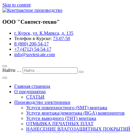
Skip to content
Завод предприятия «Совтест АТЕ»
ООО "Совтест-техно"
Контрактное производство
г. Курск, ул. К.Маркса, д. 135
Телефон в Курске:
73-07-50
8 (800) 200-54-17
+7 (4712) 54-54-17
info@sovtest-ate.com
Найти …
Главная страница
О предприятии
СТАТЬИ
Производство электроники
Услуги поверхностного (SMT) монтажа
Услуги монтажа/демонтажа (BGA) компонентов
Услуги выводного (THT) монтажа
ОТМЫВКА ПЕЧАТНЫХ ПЛАТ
НАНЕСЕНИЕ ВЛАГОЗАЩИТНЫХ ПОКРЫТИЙ