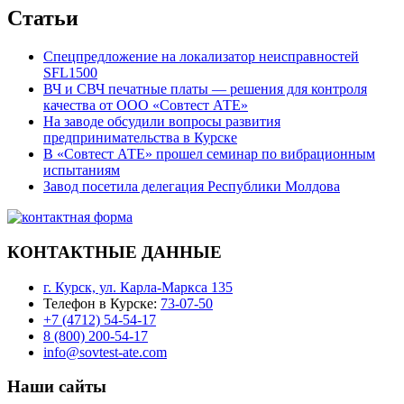
Статьи
Спецпредложение на локализатор неисправностей
SFL1500
ВЧ и СВЧ печатные платы — решения для контроля
качества от ООО «Совтест АТЕ»
На заводе обсудили вопросы развития
предпринимательства в Курске
В «Совтест АТЕ» прошел семинар по вибрационным
испытаниям
Завод посетила делегация Республики Молдова
КОНТАКТНЫЕ ДАННЫЕ
г. Курск, ул. Карла-Маркса 135
Телефон в Курске:
73-07-50
+7 (4712) 54-54-17
8 (800) 200-54-17
info@sovtest-ate.com
Наши сайты