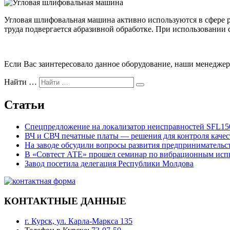
Угловая шлифовальная машина активно используются в сфере рем
труда подвергается абразивной обработке. При использовании
Если Вас заинтересовало данное оборудование, наши менеджер
Найти …
Статьи
Спецпредложение на локализатор неисправностей SFL15
ВЧ и СВЧ печатные платы — решения для контроля каче
На заводе обсудили вопросы развития предпринимательст
В «Совтест АТЕ» прошел семинар по вибрационным ис
Завод посетила делегация Республики Молдова
КОНТАКТНЫЕ ДАННЫЕ
г. Курск, ул. Карла-Маркса 135