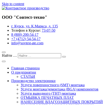
Skip to content
Завод предприятия «Совтест АТЕ»
ООО "Совтест-техно"
Контрактное производство
г. Курск, ул. К.Маркса, д. 135
Телефон в Курске:
73-07-50
8 (800) 200-54-17
+7 (4712) 54-54-17
info@sovtest-ate.com
Найти …
Главная страница
О предприятии
СТАТЬИ
Производство электроники
Услуги поверхностного (SMT) монтажа
Услуги монтажа/демонтажа (BGA) компонентов
Услуги выводного (THT) монтажа
ОТМЫВКА ПЕЧАТНЫХ ПЛАТ
НАНЕСЕНИЕ ВЛАГОЗАЩИТНЫХ ПОКРЫТИЙ