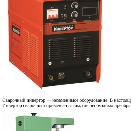
Сва­роч­ный ин­вер­тор — не­за­ме­ни­мое обо­ру­до­ва­ние. В 
Инвертор сварочный применяется там, где необходимо преобра