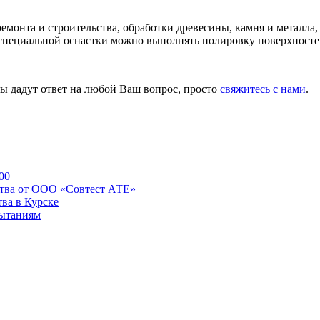
онта и строительства, обработки древесины, камня и металла, а
 специальной оснастки можно выполнять полировку поверхносте
ы дадут ответ на любой Ваш вопрос, просто
свяжитесь с нами
.
00
ства от ООО «Совтест АТЕ»
ва в Курске
пытаниям