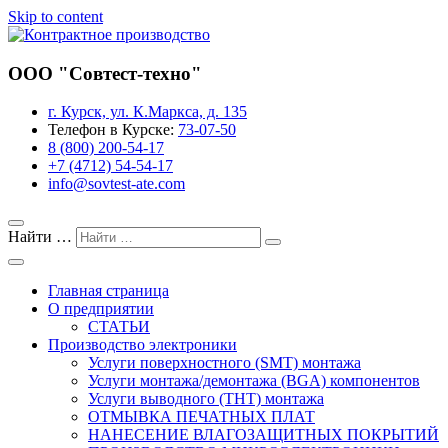
Skip to content
Завод предприятия «Совтест АТЕ»
ООО "Совтест-техно"
Контрактное производство
г. Курск, ул. К.Маркса, д. 135
Телефон в Курске:
73-07-50
8 (800) 200-54-17
+7 (4712) 54-54-17
info@sovtest-ate.com
Найти …
Главная страница
О предприятии
СТАТЬИ
Производство электроники
Услуги поверхностного (SMT) монтажа
Услуги монтажа/демонтажа (BGA) компонентов
Услуги выводного (THT) монтажа
ОТМЫВКА ПЕЧАТНЫХ ПЛАТ
НАНЕСЕНИЕ ВЛАГОЗАЩИТНЫХ ПОКРЫТИЙ