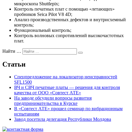
микроскопа Shuttlepix;
Контроль печатных плат с помощью «летающих»
пробников Seica Pilot V8 4D;
Анализ производственных дефектов и внутрисхемный
контроль;
Функциональный контроль;
Контроль волновых сопротивлений высокочастотных
плат.
Найти …
Статьи
Спецпредложение на локализатор неисправностей
SFL1500
ВЧ и СВЧ печатные платы — решения для контроля
качества от ООО «Совтест АТЕ»
На заводе обсудили вопросы развития
предпринимательства в Курске
В «Совтест АТЕ» прошел семинар по вибрационным
испытаниям
Завод посетила делегация Республики Молдова