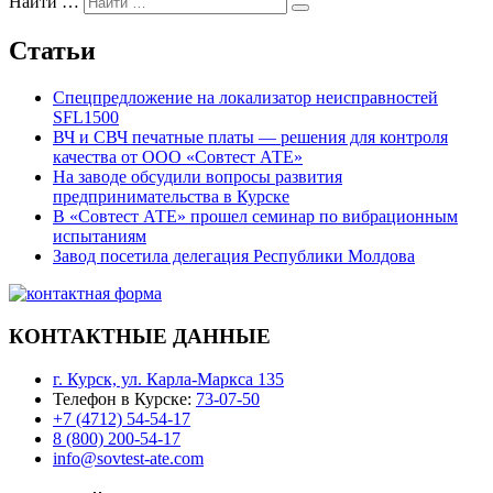
Найти …
Статьи
Спецпредложение на локализатор неисправностей
SFL1500
ВЧ и СВЧ печатные платы — решения для контроля
качества от ООО «Совтест АТЕ»
На заводе обсудили вопросы развития
предпринимательства в Курске
В «Совтест АТЕ» прошел семинар по вибрационным
испытаниям
Завод посетила делегация Республики Молдова
КОНТАКТНЫЕ ДАННЫЕ
г. Курск, ул. Карла-Маркса 135
Телефон в Курске:
73-07-50
+7 (4712) 54-54-17
8 (800) 200-54-17
info@sovtest-ate.com